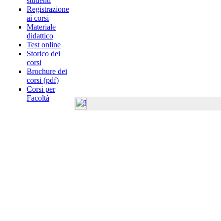
studenti
Registrazione
ai corsi
Materiale
didattico
Test online
Storico dei
corsi
Brochure dei
corsi (pdf)
Corsi per
Facoltà