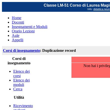
Classe LM-51 Corso di Laurea Magis
Info:
didattica.neu
Home
Docenti
Insegnamenti e Moduli
Orario Lezioni
Aule
Appelli
Corsi di insegnamento
: Duplicazione record
Corsi di
insegnamento
Non hai i privile
Elenco dei
corsi
Elenco dei
moduli
Cerca
Utilità
Ricevimento