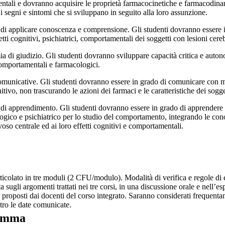
tali e dovranno acquisire le proprietà farmacocinetiche e farmacodinami
i segni e sintomi che si sviluppano in seguito alla loro assunzione.
 di applicare conoscenza e comprensione. Gli studenti dovranno essere in
etti cognitivi, psichiatrici, comportamentali dei soggetti con lesioni cer
 di giudizio. Gli studenti dovranno sviluppare capacità critica e autonom
comportamentali e farmacologici.
omunicative. Gli studenti dovranno essere in grado di comunicare con modali
itivo, non trascurando le azioni dei farmaci e le caratteristiche dei sog
 di apprendimento. Gli studenti dovranno essere in grado di apprendere il
gico e psichiatrico per lo studio del comportamento, integrando le conosc
oso centrale ed ai loro effetti cognitivi e comportamentali.
articolato in tre moduli (2 CFU/modulo). Modalità di verifica e regole di
ta sugli argomenti trattati nei tre corsi, in una discussione orale e nell’espo
i, proposti dai docenti del corso integrato. Saranno considerati frequentan
ntro le date comunicate.
amma