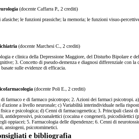
urologia
(docente Caffarra P., 2 crediti)
afasiche; le funzioni prassiche; la memoria; le funzioni visuo-percettive; 
chiatria
(docente Marchesi C., 2 crediti)
ologia e clinica della Depressione Maggiore, del Disturbo Bipolare e dell
gnitive; 3. Concetto di pseudo-demenza e diagnosi differenziale con la d
basate sulle evidenze di efficacia.
icofarmacologia
(docente Poli E., 2 crediti)
 di farmaco e di farmaco psicotropo; 2. Azioni dei farmaci psicotropi. a)
'azione a livello neuronale; c) Variabilità interindividuale nella rispost
isica e psicologica; d) Cenni di farmacogenetica; 3. Principali classi di f
i, antidepressivi, psicoanalettici (cocaina e congeneri), psicodislettici
egli oppiacei; 5. Farmacologia delle dipendenze; 6. Cenni di neurotoss
i, ansiogeni, psicotomimetici.
onsigliati e bibliografia