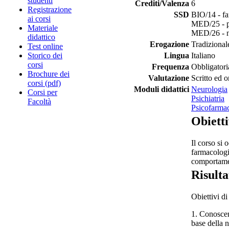
studenti
Crediti/Valenza
6
Registrazione
SSD
BIO/14 - f
ai corsi
MED/25 - ps
Materiale
MED/26 - n
didattico
Erogazione
Tradizional
Test online
Storico dei
Lingua
Italiano
corsi
Frequenza
Obbligatori
Brochure dei
Valutazione
Scritto ed o
corsi (pdf)
Moduli didattici
Neurologia
Corsi per
Psichiatria
Facoltà
Psicofarma
Obietti
Il corso si
farmacologia
comportamen
Risulta
Obiettivi di
1. Conoscen
base della n