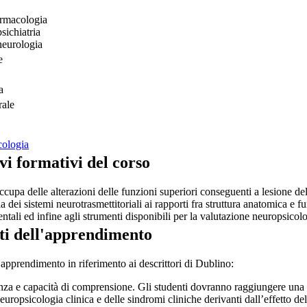
armacologia
ichiatria
eurologia
e
a
rale
cologia
vi formativi del corso
 occupa delle alterazioni delle funzioni superiori conseguenti a lesione 
 dei sistemi neurotrasmettitoriali ai rapporti fra struttura anatomica e fun
tali ed infine agli strumenti disponibili per la valutazione neuropsicol
ti dell'apprendimento
 apprendimento in riferimento ai descrittori di Dublino
:
za e capacità di comprensione. Gli studenti dovranno raggiungere una 
europsicologia clinica e delle sindromi cliniche derivanti dall’effetto delle