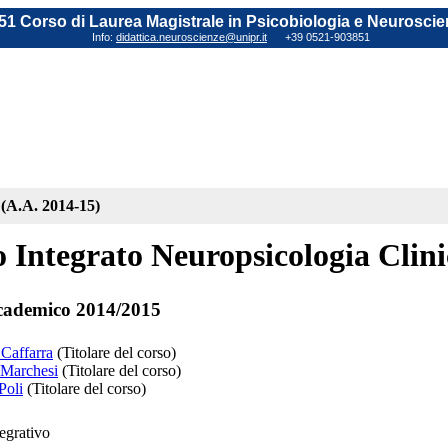
1 Corso di Laurea Magistrale in Psicobiologia e Neuroscie
Info:
didattica.neuroscienze@unipr.it
+39 0521-903851
 (A.A. 2014-15)
 Integrato Neuropsicologia Clini
cademico 2014/2015
 Caffarra
(Titolare del corso)
 Marchesi
(Titolare del corso)
Poli
(Titolare del corso)
tegrativo