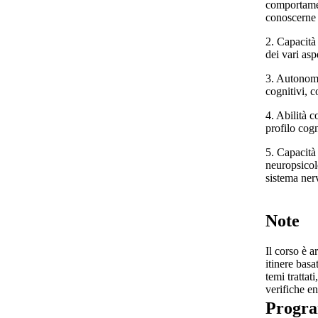
comportamen
conoscerne 
2. Capacità
dei vari asp
3. Autonomia
cognitivi, 
4. Abilità c
profilo cogn
5. Capacità
neuropsicolo
sistema nerv
Note
Il corso è 
itinere basa
temi trattat
verifiche e
Progr