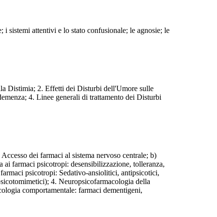
i sistemi attentivi e lo stato confusionale; le agnosie; le
a Distimia; 2. Effetti dei Disturbi dell'Umore sulle
emenza; 4. Linee generali di trattamento dei Disturbi
 Accesso dei farmaci al sistema nervoso centrale; b)
a ai farmaci psicotropi: desensibilizzazione, tolleranza,
armaci psicotropi: Sedativo-ansiolitici, antipsicotici,
 (psicotomimetici); 4. Neuropsicofarmacologia della
icologia comportamentale: farmaci dementigeni,