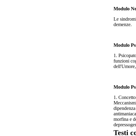
Modulo Ne
Le sindromi 
demenze.
Modulo Psi
1. Psicopat
funzioni co
dell'Umore, 
Modulo Ps
1. Concetto
Meccanismi d
dipendenza f
antimaniacal
morfina e d
depressogen
Testi c