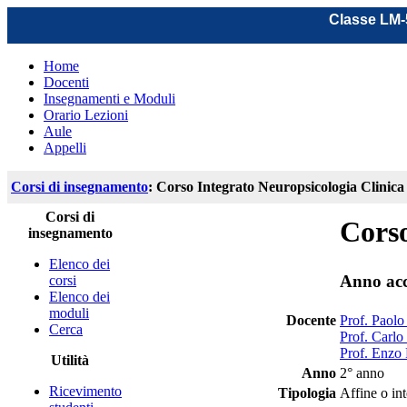
Classe LM-5
Home
Docenti
Insegnamenti e Moduli
Orario Lezioni
Aule
Appelli
Corsi di insegnamento
: Corso Integrato Neuropsicologia Clinica
Corsi di
Corso
insegnamento
Elenco dei
Anno ac
corsi
Elenco dei
moduli
Docente
Prof. Paolo
Cerca
Prof. Carlo
Prof. Enzo 
Utilità
Anno
2° anno
Ricevimento
Tipologia
Affine o in