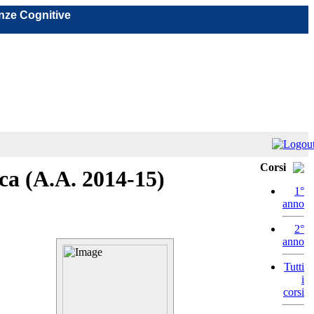
nze Cognitive
Corsi
ca (A.A. 2014-15)
1°
anno
2°
anno
Tutti
i
corsi