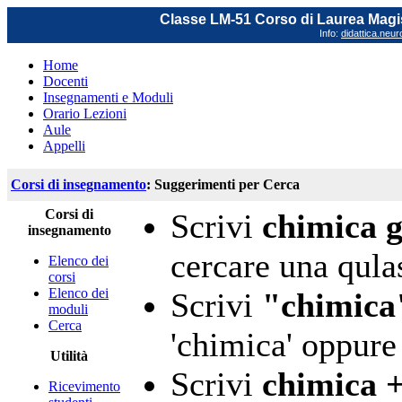
Classe LM-51 Corso di Laurea Magis
Info:
didattica.neu
Home
Docenti
Insegnamenti e Moduli
Orario Lezioni
Aule
Appelli
Corsi di insegnamento
: Suggerimenti per Cerca
Corsi di
Scrivi
chimica 
insegnamento
cercare una qulas
Elenco dei
corsi
Elenco dei
Scrivi
"chimica
moduli
Cerca
'chimica' oppure 
Utilità
Scrivi
chimica +
Ricevimento