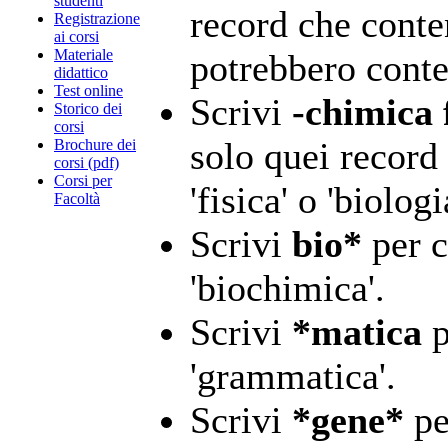
studenti
record che conte
Registrazione
ai corsi
Materiale
potrebbero conte
didattico
Test online
Scrivi
-chimica 
Storico dei
corsi
solo quei record
Brochure dei
corsi (pdf)
Corsi per
'fisica' o 'biolog
Facoltà
Scrivi
bio*
per c
'biochimica'.
Scrivi
*matica
p
'grammatica'.
Scrivi
*gene*
pe