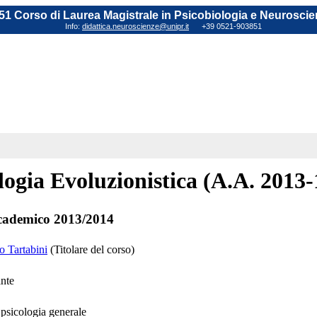
1 Corso di Laurea Magistrale in Psicobiologia e Neuroscie
Info:
didattica.neuroscienze@unipr.it
+39 0521-903851
logia Evoluzionistica (A.A. 2013-
cademico 2013/2014
o Tartabini
(Titolare del corso)
ante
psicologia generale