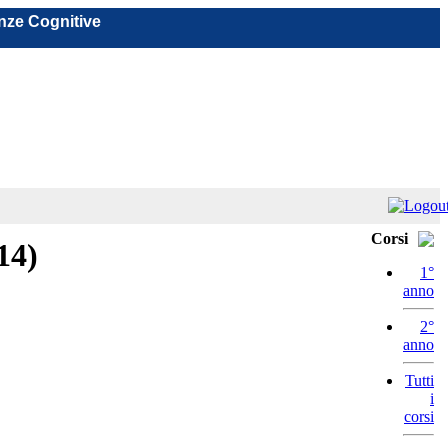
nze Cognitive
Corsi
14)
1°
anno
2°
anno
Tutti
i
corsi