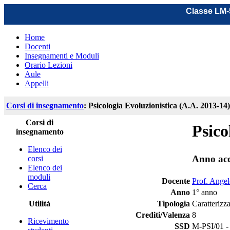
Classe LM-5
Home
Docenti
Insegnamenti e Moduli
Orario Lezioni
Aule
Appelli
Corsi di insegnamento
: Psicologia Evoluzionistica (A.A. 2013-14)
Corsi di
Psico
insegnamento
Elenco dei
Anno ac
corsi
Elenco dei
moduli
Docente
Prof. Angel
Cerca
Anno
1° anno
Utilità
Tipologia
Caratterizz
Crediti/Valenza
8
Ricevimento
SSD
M-PSI/01 - 