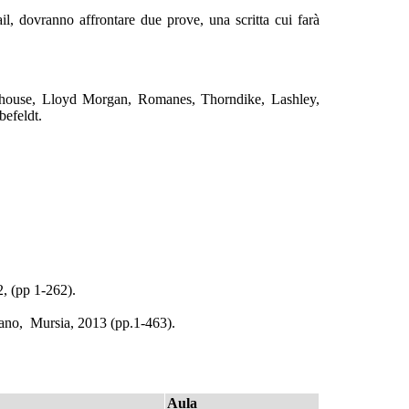
mail, dovranno affrontare due prove, una scritta cui farà
obhouse, Lloyd Morgan, Romanes, Thorndike, Lashley,
befeldt.
2, (pp 1-262).
ilano, Mursia, 2013 (pp.1-463).
Aula