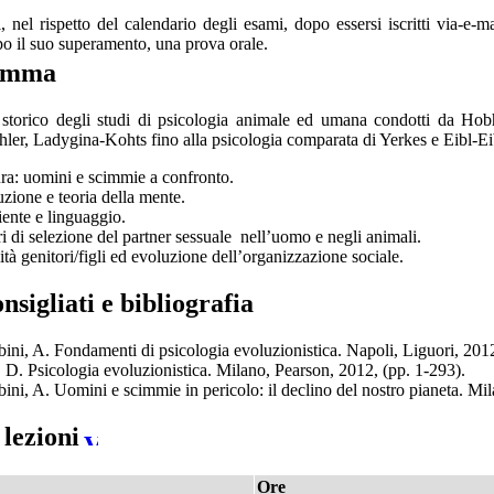
i, nel rispetto del calendario degli esami, dopo essersi iscritti via-e-
po il suo superamento, una prova orale.
amma
o storico degli studi di psicologia animale ed umana condotti da H
ler, Ladygina-Kohts fino alla psicologia comparata di Yerkes e Eibl-Ei
ra: uomini e scimmie a confronto.
zione e teoria della mente.
nte e linguaggio.
ri di selezione del partner sessuale nell’uomo e negli animali.
ità genitori/figli ed evoluzione dell’organizzazione sociale.
onsigliati e bibliografia
bini, A. Fondamenti di psicologia evoluzionistica. Napoli, Liguori, 201
 D. Psicologia evoluzionistica. Milano, Pearson, 2012, (pp. 1-293).
bini, A. Uomini e scimmie in pericolo: il declino del nostro pianeta. M
lezioni
Ore