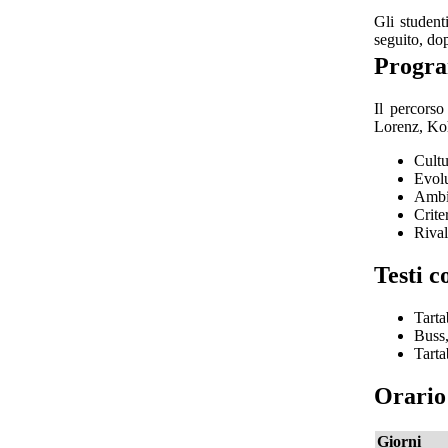
Gli student
seguito, do
Progr
Il percors
Lorenz, Koh
Cultu
Evolu
Ambie
Crite
Rival
Testi c
Tarta
Buss,
Tarta
Orario 
Giorni