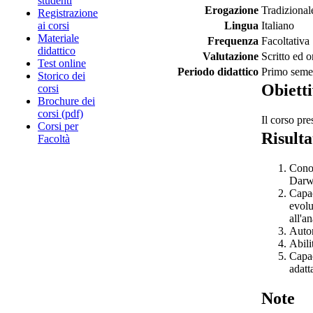
studenti
Erogazione
Tradizional
Registrazione
ai corsi
Lingua
Italiano
Materiale
Frequenza
Facoltativa
didattico
Valutazione
Scritto ed o
Test online
Periodo didattico
Primo seme
Storico dei
Obietti
corsi
Brochure dei
corsi (pdf)
Il corso pre
Corsi per
Risulta
Facoltà
Conos
Darwi
Capac
evolu
all'a
Auton
Abili
Capac
adatt
Note