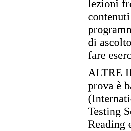
lezioni fr
contenuti 
programma
di ascolt
fare eserc
ALTRE 
prova è b
(Internat
Testing S
Reading e