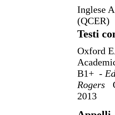
Inglese 
(QCER)
Testi co
Oxford EA
Academic
B1+ -
Ed
Rogers
Ox
2013
Appelli