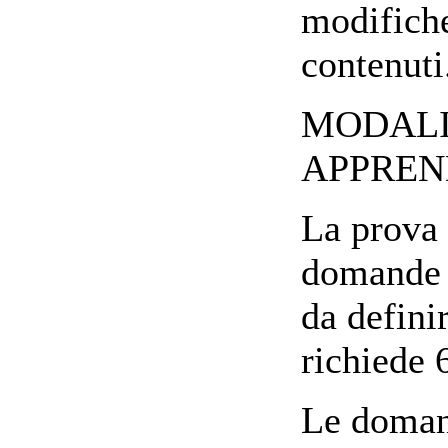
modifiche
contenuti
MODALIT
APPREN
La prova 
domande a
da definir
richiede 
Le domand