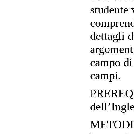
studente 
comprende
dettagli d
argomenti
campo di 
campi.
PREREQU
dell’Ing
METODI 