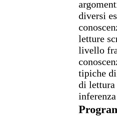
argomenti
diversi e
conoscenze
letture sc
livello f
conoscenz
tipiche di
di lettur
inferenza
Progra