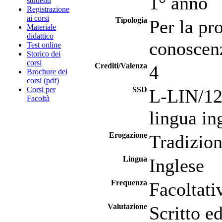
1° anno
studenti
Registrazione
ai corsi
Tipologia
Per la pro
Materiale
didattico
conoscenz
Test online
Storico dei
corsi
Crediti/Valenza
4
Brochure dei
corsi (pdf)
Corsi per
SSD
L-LIN/12 
Facoltà
lingua in
Erogazione
Tradizion
Lingua
Inglese
Frequenza
Facoltati
Valutazione
Scritto e