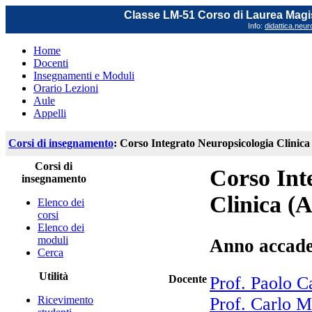
Classe LM-51 Corso di Laurea Magis
Info:
didattica.neu
Home
Docenti
Insegnamenti e Moduli
Orario Lezioni
Aule
Appelli
Corsi di insegnamento
: Corso Integrato Neuropsicologia Clinica
Corsi di
Corso Int
insegnamento
Clinica (
Elenco dei
corsi
Elenco dei
moduli
Anno accade
Cerca
Utilità
Docente
Prof. Paolo C
Ricevimento
Prof. Carlo M