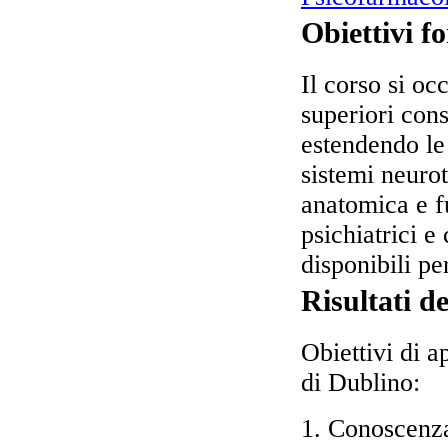
Obiettivi f
Il corso si oc
superiori con
estendendo le
sistemi neurot
anatomica e fu
psichiatrici e
disponibili p
Risultati d
Obiettivi di a
di Dublino
:
1. Conoscenza