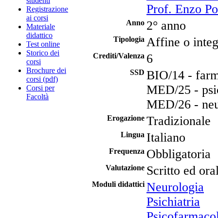
studenti
Prof. Enzo Po
Registrazione
ai corsi
Anno
2° anno
Materiale
didattico
Tipologia
Affine o integ
Test online
Storico dei
Crediti/Valenza
6
corsi
Brochure dei
SSD
BIO/14 - far
corsi (pdf)
MED/25 - psic
Corsi per
Facoltà
MED/26 - neu
Erogazione
Tradizionale
Lingua
Italiano
Frequenza
Obbligatoria
Valutazione
Scritto ed ora
Moduli didattici
Neurologia
Psichiatria
Psicofarmaco