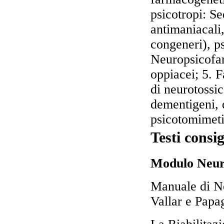
psicotropi: Sed
antimaniacali,
congeneri), ps
Neuropsicofar
oppiacei; 5. 
di neurotossi
dementigeni, 
psicotomimeti
Testi consig
Modulo Neur
Manuale di Ne
Vallar e Papa