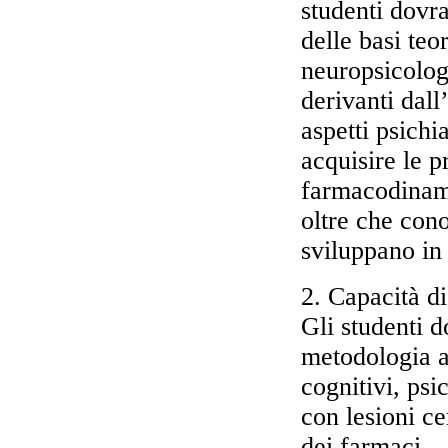
studenti dov
delle basi teo
neuropsicologi
derivanti dall’
aspetti psich
acquisire le 
farmacodinami
oltre che cono
sviluppano in
2. Capacità d
Gli studenti d
metodologia ap
cognitivi, psi
con lesioni ce
dei farmaci.