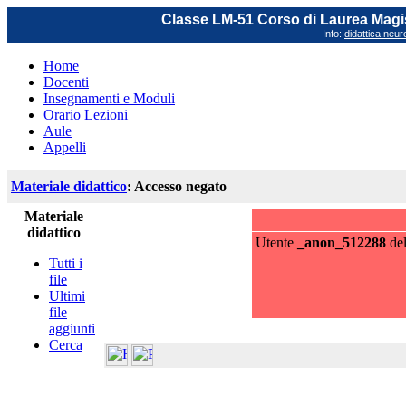
Classe LM-51 Corso di Laurea Magis
Info:
didattica.neu
Home
Docenti
Insegnamenti e Moduli
Orario Lezioni
Aule
Appelli
Materiale didattico
: Accesso negato
Materiale
didattico
Utente
_anon_512288
de
Tutti i
file
Ultimi
file
aggiunti
Cerca