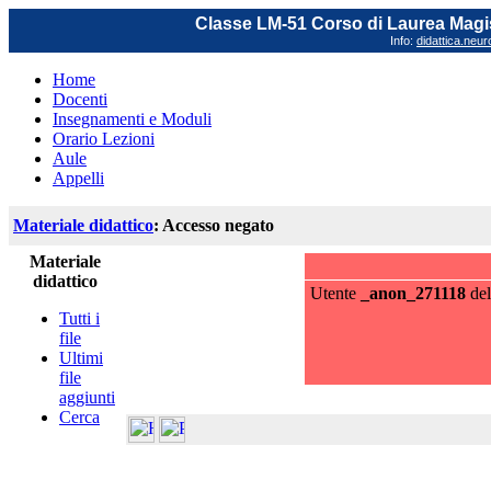
Classe LM-51 Corso di Laurea Magis
Info:
didattica.neu
Home
Docenti
Insegnamenti e Moduli
Orario Lezioni
Aule
Appelli
Materiale didattico
: Accesso negato
Materiale
didattico
Utente
_anon_271118
del
Tutti i
file
Ultimi
file
aggiunti
Cerca