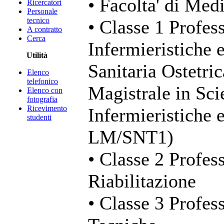
• Facolta' di Med
Ricercatori
Personale
tecnico
• Classe 1 Profess
A contratto
Cerca
Infermieristiche 
Utilità
Sanitaria Ostetri
Elenco
telefonico
Magistrale in Sci
Elenco con
fotografia
Ricevimento
Infermieristiche 
studenti
LM/SNT1)
• Classe 2 Profess
Riabilitazione
• Classe 3 Profess