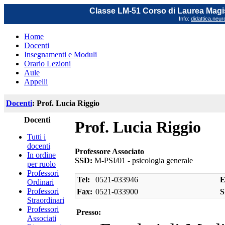
Classe LM-51 Corso di Laurea Magis
Info:
didattica.neu
Home
Docenti
Insegnamenti e Moduli
Orario Lezioni
Aule
Appelli
Docenti
: Prof. Lucia Riggio
Docenti
Prof. Lucia Riggio
Tutti i
docenti
Professore Associato
In ordine
SSD:
M-PSI/01 - psicologia generale
per ruolo
Professori
Tel:
0521-033946
E
Ordinari
Professori
Fax:
0521-033900
S
Straordinari
Professori
Presso:
Associati