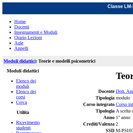
Classe LM-5
Home
Docenti
Insegnamenti e Moduli
Orario Lezioni
Aule
Appelli
Moduli didattici
: Teorie e modelli psicometrici
Moduli didattici
Teor
Elenco dei
moduli
Docente
Dott. Ann
Elenco dei
corsi
Tipologia
modulo
Cerca
Corso integrato
Corso in
Tipologia
A scelta 
Utilità
Anno
1° anno
Ricevimento
Crediti/Valenza
2
studenti
SSD
M-PSI/03