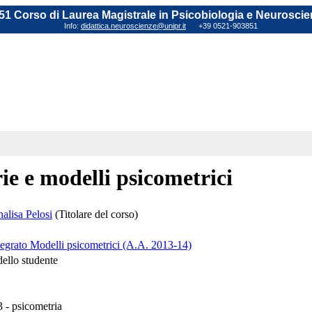
1 Corso di Laurea Magistrale in Psicobiologia e Neuroscie
Info:
didattica.neuroscienze@unipr.it
+39 0521-903851
ie e modelli psicometrici
alisa Pelosi
(Titolare del corso)
tegrato Modelli psicometrici (A.A. 2013-14)
dello studente
 - psicometria