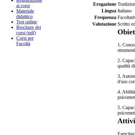
Registrazione
Erogazione
Tradizio
ai corsi
Lingua
Italiano
Materiale
didattico
Frequenza
Facoltati
Test online
Valutazione
Scritto e
Brochure dei
Obiet
corsi (pdf)
Corsi per
Facoltà
1. Conosc
strumenti
2. Capaci
qualità d
3. Autono
d'uso cor
4. Abilit
psicometr
5. Capaci
psicometr
Attiv
Esercitaz