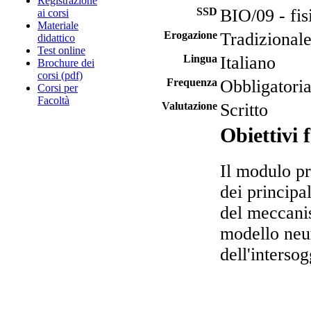
Registrazione
SSD
BIO/09 - fis
ai corsi
Materiale
Erogazione
Tradizional
didattico
Test online
Lingua
Italiano
Brochure dei
corsi (pdf)
Frequenza
Obbligatori
Corsi per
Facoltà
Valutazione
Scritto
Obiettivi 
Il modulo pr
dei principal
del meccani
modello neur
dell'intersog