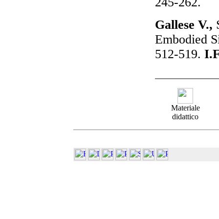
245-262.
Gallese V.,
Embodied Si
512-519.
I.F
Materiale
didattico