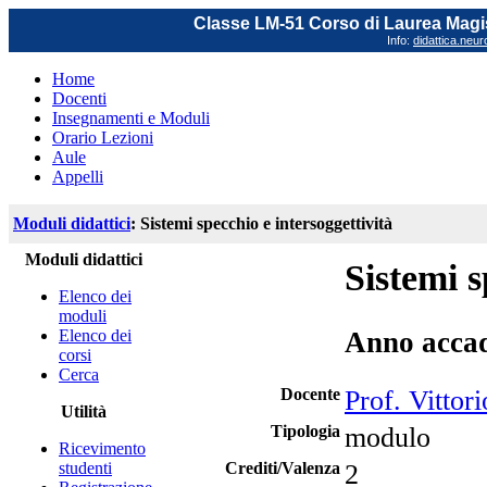
Classe LM-51 Corso di Laurea Magis
Info:
didattica.neu
Home
Docenti
Insegnamenti e Moduli
Orario Lezioni
Aule
Appelli
Moduli didattici
: Sistemi specchio e intersoggettività
Moduli didattici
Sistemi s
Elenco dei
moduli
Elenco dei
Anno acca
corsi
Cerca
Docente
Prof. Vittor
Utilità
Tipologia
modulo
Ricevimento
studenti
Crediti/Valenza
2