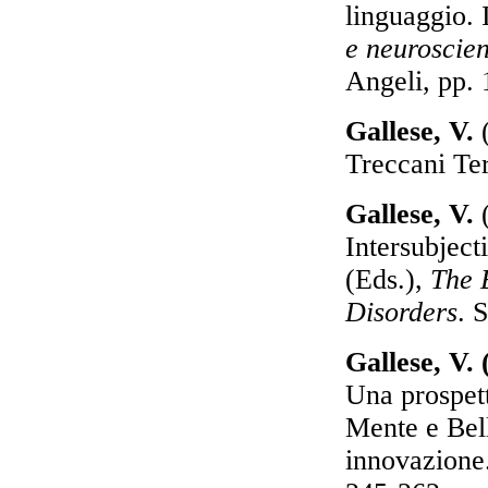
linguaggio. 
e neuroscien
Angeli, pp.
Gallese, V.
(
Treccani Ter
Gallese, V.
(
Intersubject
(Eds.),
The 
Disorders
. 
Gallese, V.
Una prospett
Mente e Bell
innovazione