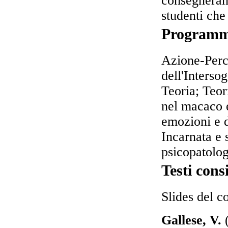
consegnerann
studenti che
Program
Azione-Perce
dell'Interso
Teoria; Teor
nel macaco 
emozioni e d
Incarnata e 
psicopatolog
Testi consi
Slides del co
Gallese, V.
(