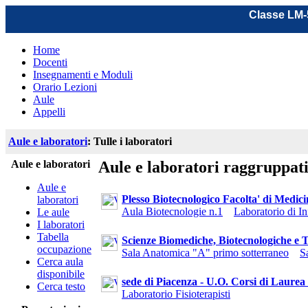
Classe LM-5
Home
Docenti
Insegnamenti e Moduli
Orario Lezioni
Aule
Appelli
Aule e laboratori
: Tulle i laboratori
Aule e laboratori
Aule e laboratori raggruppat
Aule e
Plesso Biotecnologico Facolta' di Medic
laboratori
Aula Biotecnologie n.1
Laboratorio di I
Le aule
I laboratori
Tabella
Scienze Biomediche, Biotecnologiche e Tr
occupazione
Sala Anatomica "A" primo sotterraneo
S
Cerca aula
disponibile
sede di Piacenza - U.O. Corsi di Laurea 
Cerca testo
Laboratorio Fisioterapisti