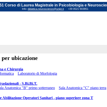
1 Corso di Laurea Magistrale in Psicobiologia e Neuroscie
Info:
didattica.neuroscienze@unipr.it
+39 0521-903851
i per ubicazione
ina e Chirurgia
nformatica
Laboratorio di Morfologia
aslazionali - S.Bi.Bi.T.
ala Anatomica "B" primo sotterraneo
Sala Anatomica "C" piano terra
e Abilitazione Operatori Sanitari - piano superiore zona T