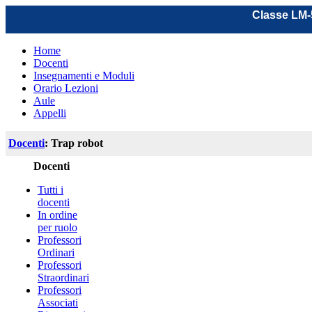
Classe LM-5
Home
Docenti
Insegnamenti e Moduli
Orario Lezioni
Aule
Appelli
Docenti
: Trap robot
Docenti
Tutti i
docenti
In ordine
per ruolo
Professori
Ordinari
Professori
Straordinari
Professori
Associati